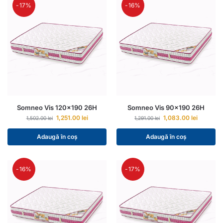
-17%
-16%
Somneo Vis 120×190 26H
Somneo Vis 90×190 26H
1,251.00
lei
1,083.00
lei
1,502.00
lei
1,291.00
lei
Adaugă în coș
Adaugă în coș
-16%
-17%