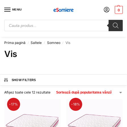
MENIU
0
Cauți somiere de pat? Vezi preturile de producator. Alege-ți somiera
potrivită. Comandă acum!
Prima pagină
Saltele
Somneo
Vis
/
/
/
Vis
SHOW FILTERS
Afișez toate cele 12 rezultate
-17%
-18%