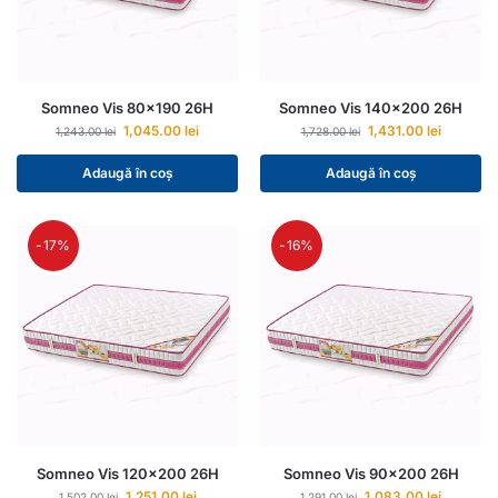
Somneo Vis 80×190 26H
Somneo Vis 140×200 26H
1,045.00
lei
1,431.00
lei
1,243.00
lei
1,728.00
lei
Adaugă în coș
Adaugă în coș
-17%
-16%
Somneo Vis 120×200 26H
Somneo Vis 90×200 26H
1,251.00
lei
1,083.00
lei
1,502.00
lei
1,291.00
lei