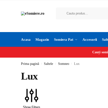
Acasa
Magazin
Somiera Pat
Accesorii
Salt
Cauți somi
Prima pagină
Saltele
Somneo
Lux
/
/
/
Lux
Show Filters