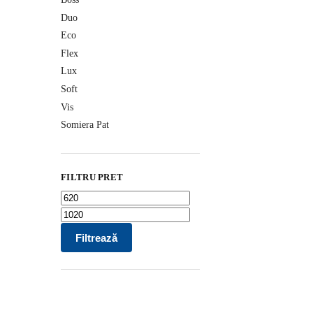
Duo
Eco
Flex
Lux
Soft
Vis
Somiera Pat
FILTRU PRET
Filtrează