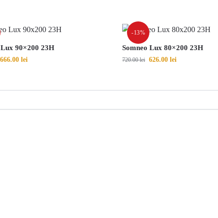
-13%
 Lux 90×200 23H
Somneo Lux 80×200 23H
666.00
lei
626.00
lei
720.00
lei