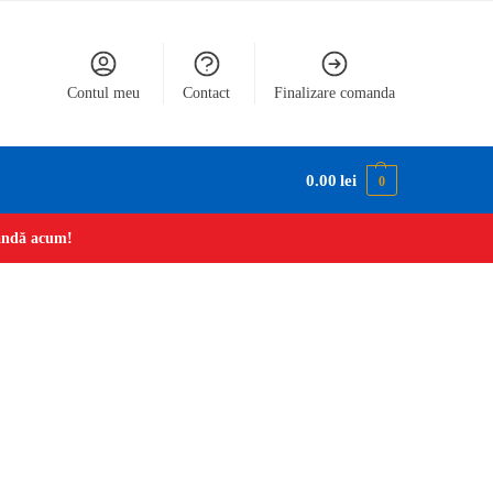
Contul meu
Contact
Finalizare comanda
0.00
lei
0
mandă acum!