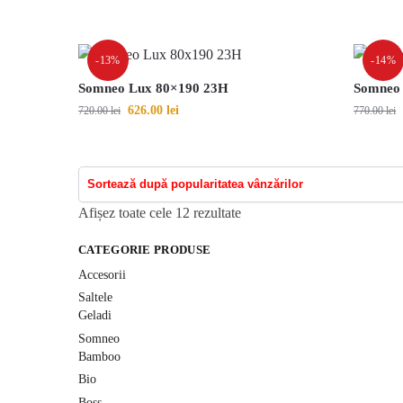
-13%
-14%
Somneo Lux 80×190 23H
Somneo
626.00
lei
720.00
lei
770.00
lei
Afișez toate cele 12 rezultate
CATEGORIE PRODUSE
Accesorii
Saltele
Geladi
Somneo
Bamboo
Bio
Boss