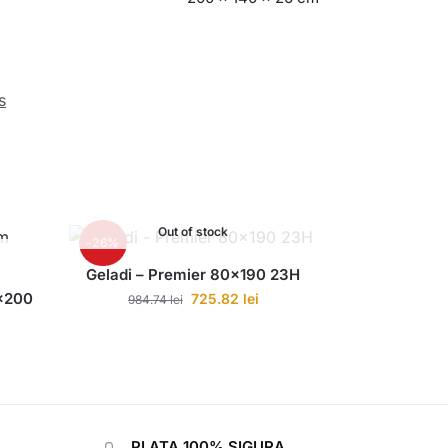
s
Out of stock
-26%
Geladi – Premier 80×190 23H
×200
725.82
lei
984.74
lei
PLATA 100% SIGURA