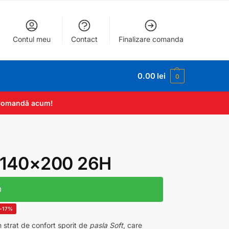
Contul meu
Contact
Finalizare comanda
0.00
lei
0
. Comandă acum!
 140×200 26H
0
-17%
 strat de confort sporit de
pasla Soft
, care