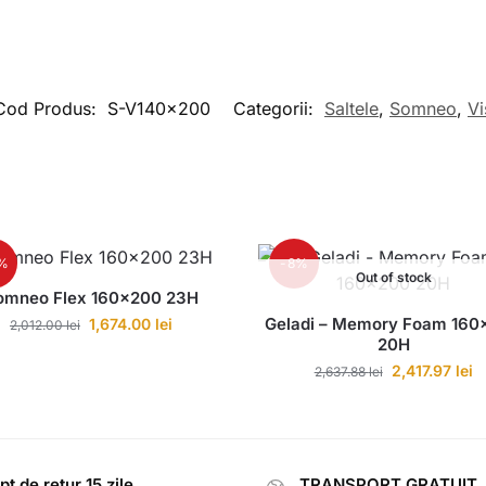
Cod Produs:
S-V140x200
Categorii:
Saltele
,
Somneo
,
Vi
7%
-8%
Out of stock
omneo Flex 160×200 23H
Geladi – Memory Foam 160
1,674.00
lei
2,012.00
lei
20H
2,417.97
lei
2,637.88
lei
pt de retur 15 zile
TRANSPORT GRATUIT