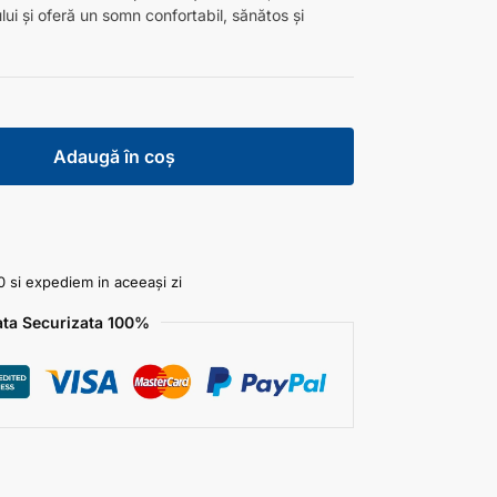
lui şi oferă un somn confortabil, sănătos şi
Adaugă în coș
 si expediem in aceeași zi
ata Securizata 100%