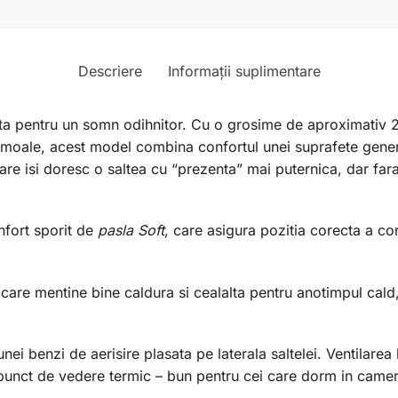
Descriere
Informații suplimentare
ta pentru un somn odihnitor. Cu o grosime de aproximativ 2
u-moale, acest model combina confortul unei suprafete generoa
are isi doresc o saltea cu “prezenta” mai puternica, dar fara
nfort sporit de
pasla Soft
, care asigura pozitia corecta a co
care mentine bine caldura si cealalta pentru anotimpul cald, 
nei benzi de aerisire plasata pe laterala saltelei. Ventilarea 
 punct de vedere termic – bun pentru cei care dorm in camer