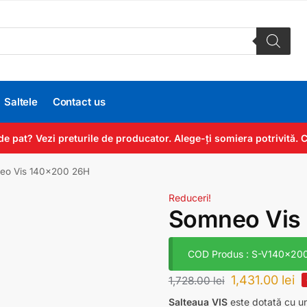
Saltele
Contact us
de pat? Vezi preturile de producator. Alege-ți somiera potrivită
eo Vis 140×200 26H
Reduceri!
Somneo Vis
COD Produs : S-V140x20
1,431.00
lei
1,728.00
lei
Salteaua VIS
este dotată cu un