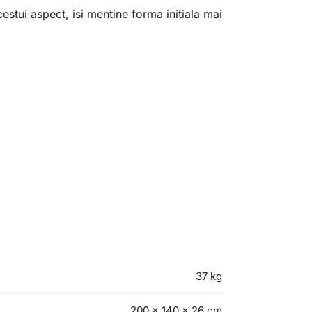
acestui aspect, isi mentine forma initiala mai
37 kg
200 × 140 × 26 cm