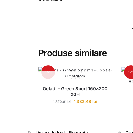
Produse similare
-15%
-1
Out of stock
S
Geladi – Green Sport 160×200
20H
1,332.48
lei
1,570.81
lei
Livrare In toata Romania
Dre