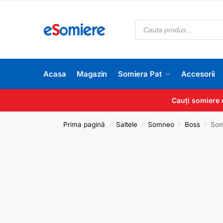
Acasa
Magazin
Somiera Pat
Accesorii
Cauți somiere 
Prima pagină
Saltele
Somneo
Boss
Som
/
/
/
/