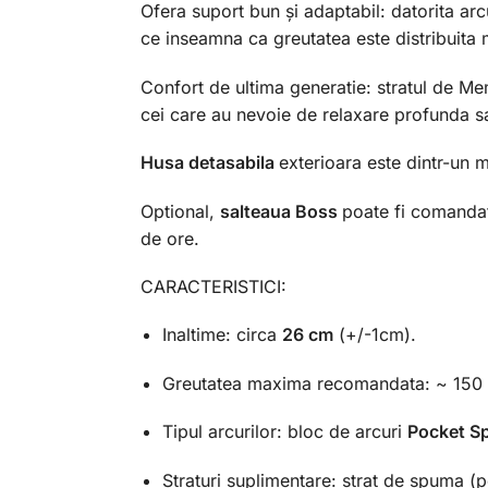
Ofera suport bun şi adaptabil: datorita arc
ce inseamna ca greutatea este distribuita m
Confort de ultima generatie: stratul de M
cei care au nevoie de relaxare profunda s
Husa detasabila
exterioara este dintr-un ma
Optional,
salteaua Boss
poate fi comandat
de ore.
CARACTERISTICI:
Inaltime: circa
26 cm
(+/-1cm).
Greutatea maxima recomandata: ~ 150 
Tipul arcurilor: bloc de arcuri
Pocket Sp
Straturi suplimentare: strat de spuma (po