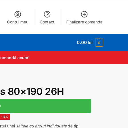
Contul meu
Contact
Finalizare comanda
0.00
lei
0
. Comandă acum!
s 80×190 26H
0
-16%
tul unei
saltele cu arcuri individuale
de tip