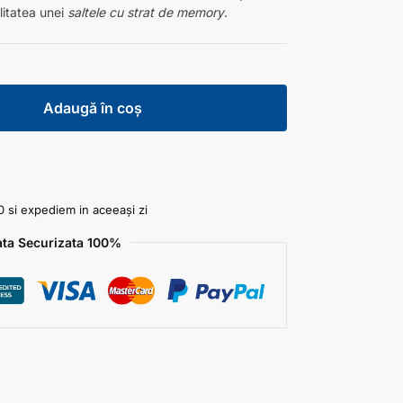
litatea unei
saltele cu strat de memory
.
Adaugă în coș
 si expediem in aceeași zi
ata Securizata 100%