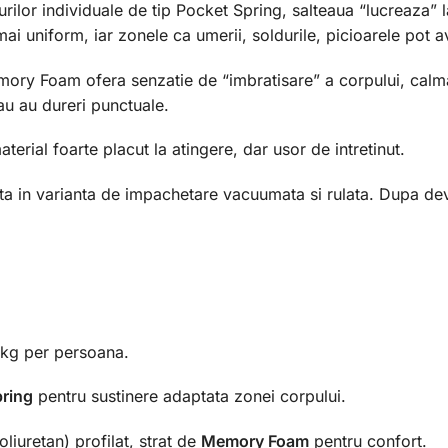
urilor individuale de tip Pocket Spring, salteaua “lucreaza” 
ai uniform, iar zonele ca umerii, soldurile, picioarele pot a
emory Foam ofera senzatie de “imbratisare” a corpului, cal
au au dureri punctuale.
terial foarte placut la atingere, dar usor de intretinut.
a in varianta de impachetare vacuumata si rulata. Dupa dev
kg per persoana.
ring
pentru sustinere adaptata zonei corpului.
liuretan) profilat, strat de
Memory Foam
pentru confort.