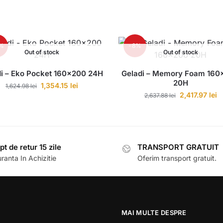
7%
-8%
Out of stock
Out of stock
di – Eko Pocket 160×200 24H
Geladi – Memory Foam 160
20H
1,354.15
lei
1,624.98
lei
2,417.97
lei
2,637.88
lei
pt de retur 15 zile
TRANSPORT GRATUIT
ranta In Achizitie
Oferim transport gratuit.
MAI MULTE DESPRE