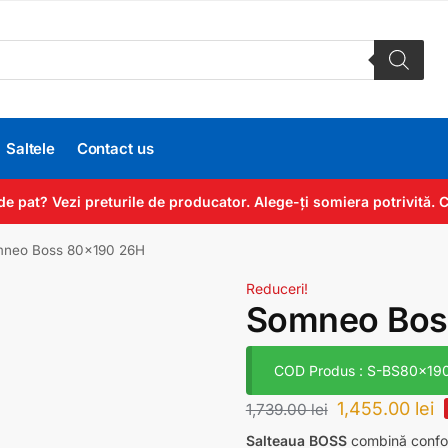
Saltele
Contact us
de pat? Vezi preturile de producator. Alege-ți somiera potrivită
neo Boss 80×190 26H
Reduceri!
Somneo Bos
COD Produs : S-BS80x19
1,455.00
lei
1,739.00
lei
Salteaua BOSS
combină confor