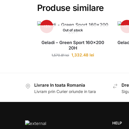
Produse similare
-15%
-1
Out of stock
Geladi – Green Sport 160×200
Gela
20H
1,332.48
lei
1,570.81
lei
Livrare In toata Romania
Dre
Livram prin Curier oriunde in tara
Sigu
HELP