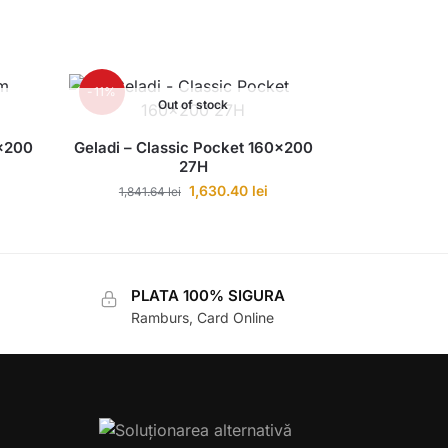
-11%
Out of stock
×200
Geladi – Classic Pocket 160×200
27H
1,630.40
lei
1,841.64
lei
PLATA 100% SIGURA
Ramburs, Card Online