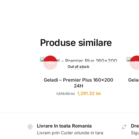
Produse similare
-15%
-7
Out of stock
Geladi – Premier Plus 160×200
Gela
24H
1,291.32
lei
1,516.65
lei
Livrare In toata Romania
Dre
Livram prin Curier oriunde in tara
Sigu