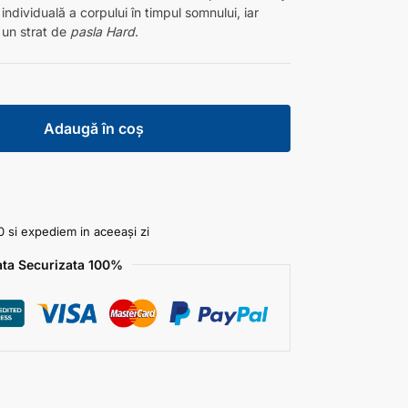
ndividuală a corpului în timpul somnului, iar
 un strat de
pasla Hard
.
Adaugă în coș
 si expediem in aceeași zi
ata Securizata 100%