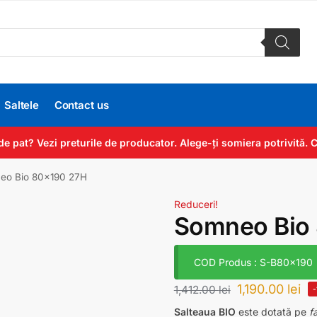
Saltele
Contact us
de pat? Vezi preturile de producator. Alege-ți somiera potrivită
eo Bio 80×190 27H
Reduceri!
Somneo Bio
COD Produs : S-B80x190
1,190.00
lei
1,412.00
lei
Salteaua BIO
este dotată pe
f