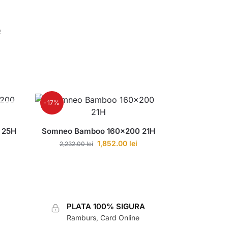
o
-17%
 25H
Somneo Bamboo 160×200 21H
1,852.00
lei
2,232.00
lei
PLATA 100% SIGURA
Ramburs, Card Online