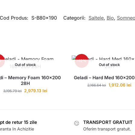
Cod Produs:
S-B80x190
Categorii:
Saltele
,
Bio
,
Somne
%
-12%
Out of stock
Out of stock
di – Memory Foam 160×200
Geladi – Hard Med 160×200
28H
1,912.06
lei
2,166.64
lei
2,979.13
lei
3,195.79
lei
pt de retur 15 zile
TRANSPORT GRATUIT
ranta In Achizitie
Oferim transport gratuit.