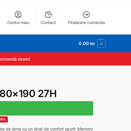
Contul meu
Contact
Finalizare comanda
0.00
lei
0
. Comandă acum!
 80×190 27H
-16%
ata de iarna
cu un strat de confort sporit
Memory