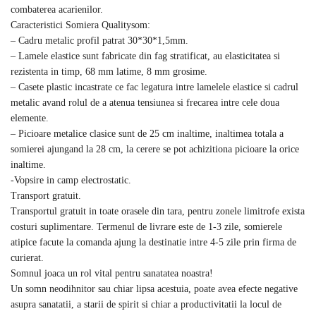
combaterea acarienilor.
Caracteristici Somiera Qualitysom:
– Cadru metalic profil patrat 30*30*1,5mm.
– Lamele elastice sunt fabricate din fag stratificat, au elasticitatea si
rezistenta in timp, 68 mm latime, 8 mm grosime.
– Casete plastic incastrate ce fac legatura intre lamelele elastice si cadrul
metalic avand rolul de a atenua tensiunea si frecarea intre cele doua
elemente.
– Picioare metalice clasice sunt de 25 cm inaltime, inaltimea totala a
somierei ajungand la 28 cm, la cerere se pot achizitiona picioare la orice
inaltime.
-Vopsire in camp electrostatic.
Transport gratuit.
Transportul gratuit in toate orasele din tara, pentru zonele limitrofe exista
costuri suplimentare. Termenul de livrare este de 1-3 zile, somierele
atipice facute la comanda ajung la destinatie intre 4-5 zile prin firma de
curierat.
Somnul joaca un rol vital pentru sanatatea noastra!
Un somn neodihnitor sau chiar lipsa acestuia, poate avea efecte negative
asupra sanatatii, a starii de spirit si chiar a productivitatii la locul de