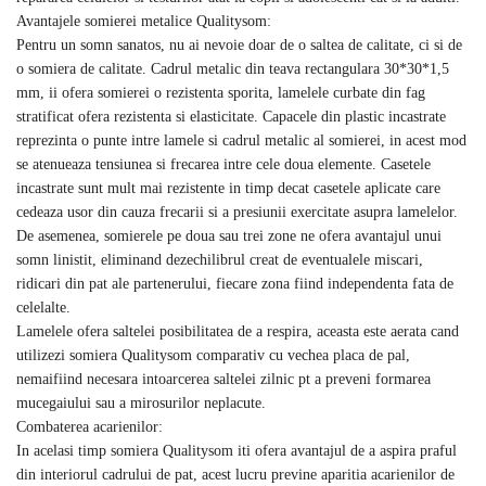
Avantajele somierei metalice Qualitysom:
Pentru un somn sanatos, nu ai nevoie doar de o saltea de calitate, ci si de
o somiera de calitate. Cadrul metalic din teava rectangulara 30*30*1,5
mm, ii ofera somierei o rezistenta sporita, lamelele curbate din fag
stratificat ofera rezistenta si elasticitate. Capacele din plastic incastrate
reprezinta o punte intre lamele si cadrul metalic al somierei, in acest mod
se atenueaza tensiunea si frecarea intre cele doua elemente. Casetele
incastrate sunt mult mai rezistente in timp decat casetele aplicate care
cedeaza usor din cauza frecarii si a presiunii exercitate asupra lamelelor.
De asemenea, somierele pe doua sau trei zone ne ofera avantajul unui
somn linistit, eliminand dezechilibrul creat de eventualele miscari,
ridicari din pat ale partenerului, fiecare zona fiind independenta fata de
celelalte.
Lamelele ofera saltelei posibilitatea de a respira, aceasta este aerata cand
utilizezi somiera Qualitysom comparativ cu vechea placa de pal,
nemaifiind necesara intoarcerea saltelei zilnic pt a preveni formarea
mucegaiului sau a mirosurilor neplacute.
Combaterea acarienilor:
In acelasi timp somiera Qualitysom iti ofera avantajul de a aspira praful
din interiorul cadrului de pat, acest lucru previne aparitia acarienilor de