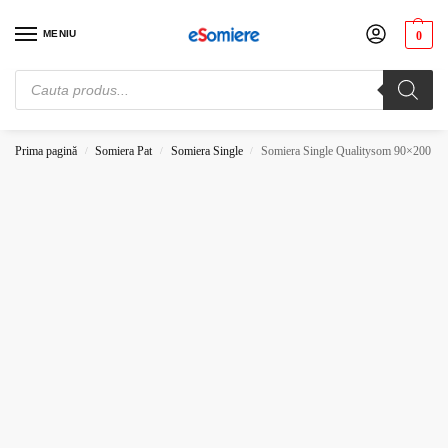
MENIU
0
Cauți somiere de pat? Vezi preturile de producator. Alege-ți somiera potrivită.
Comandă acum!
Prima pagină
Somiera Pat
Somiera Single
Somiera Single Qualitysom 90×200
/
/
/