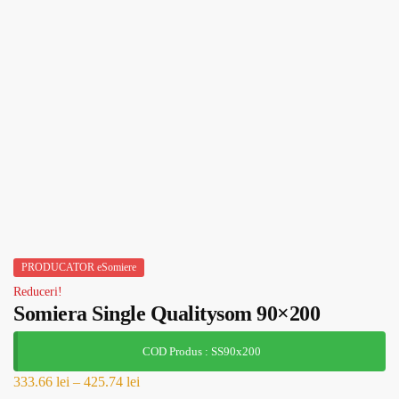
PRODUCATOR eSomiere
Reduceri!
Somiera Single Qualitysom 90×200
COD Produs : SS90x200
333.66
lei
–
425.74
lei