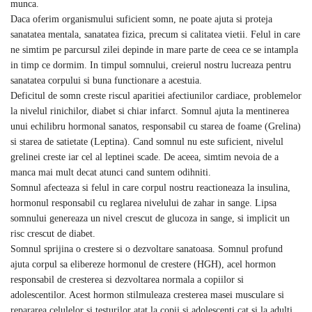
munca.
Daca oferim organismului suficient somn, ne poate ajuta si proteja
sanatatea mentala, sanatatea fizica, precum si calitatea vietii. Felul in care
ne simtim pe parcursul zilei depinde in mare parte de ceea ce se intampla
in timp ce dormim. In timpul somnului, creierul nostru lucreaza pentru
sanatatea corpului si buna functionare a acestuia.
Deficitul de somn creste riscul aparitiei afectiunilor cardiace, problemelor
la nivelul rinichilor, diabet si chiar infarct. Somnul ajuta la mentinerea
unui echilibru hormonal sanatos, responsabil cu starea de foame (Grelina)
si starea de satietate (Leptina). Cand somnul nu este suficient, nivelul
grelinei creste iar cel al leptinei scade. De aceea, simtim nevoia de a
manca mai mult decat atunci cand suntem odihniti.
Somnul afecteaza si felul in care corpul nostru reactioneaza la insulina,
hormonul responsabil cu reglarea nivelului de zahar in sange. Lipsa
somnului genereaza un nivel crescut de glucoza in sange, si implicit un
risc crescut de diabet.
Somnul sprijina o crestere si o dezvoltare sanatoasa. Somnul profund
ajuta corpul sa elibereze hormonul de crestere (HGH), acel hormon
responsabil de cresterea si dezvoltarea normala a copiilor si
adolescentilor. Acest hormon stilmuleaza cresterea masei musculare si
repararea celulelor si testurilor atat la copii si adolescenti cat si la adulti.