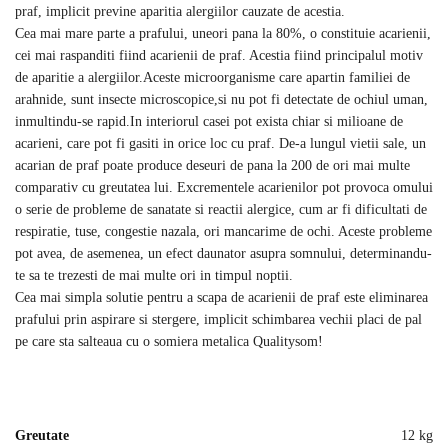
praf, implicit previne aparitia alergiilor cauzate de acestia.
Cea mai mare parte a prafului, uneori pana la 80%, o constituie acarienii,
cei mai raspanditi fiind acarienii de praf. Acestia fiind principalul motiv
de aparitie a alergiilor.Aceste microorganisme care apartin familiei de
arahnide, sunt insecte microscopice,si nu pot fi detectate de ochiul uman,
inmultindu-se rapid.In interiorul casei pot exista chiar si milioane de
acarieni, care pot fi gasiti in orice loc cu praf. De-a lungul vietii sale, un
acarian de praf poate produce deseuri de pana la 200 de ori mai multe
comparativ cu greutatea lui. Excrementele acarienilor pot provoca omului
o serie de probleme de sanatate si reactii alergice, cum ar fi dificultati de
respiratie, tuse, congestie nazala, ori mancarime de ochi. Aceste probleme
pot avea, de asemenea, un efect daunator asupra somnului, determinandu-
te sa te trezesti de mai multe ori in timpul noptii.
Cea mai simpla solutie pentru a scapa de acarienii de praf este eliminarea
prafului prin aspirare si stergere, implicit schimbarea vechii placi de pal
pe care sta salteaua cu o somiera metalica Qualitysom!
Greutate
12 kg