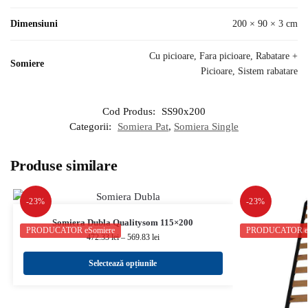
Dimensiuni
200 × 90 × 3 cm
Cu picioare, Fara picioare, Rabatare +
Somiere
Picioare, Sistem rabatare
Cod Produs:
SS90x200
Categorii:
Somiera Pat
,
Somiera Single
Produse similare
-23%
-23%
Somiera Dubla Qualitysom 115×200
PRODUCATOR eSomiere
PRODUCATOR eS
472.33
lei
–
569.83
lei
Selectează opțiunile