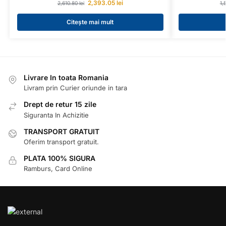
2,393.05
lei
2,610.80
lei
1,
Citește mai mult
Livrare In toata Romania
Livram prin Curier oriunde in tara
Drept de retur 15 zile
Siguranta In Achizitie
TRANSPORT GRATUIT
Oferim transport gratuit.
PLATA 100% SIGURA
Ramburs, Card Online