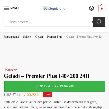
MENIU
0
Cauți somiere de pat? Vezi preturile de producator. Alege-ți somiera potrivită.
Comandă acum!
Prima pagină
Saltele
Geladi
Premier Plus
Geladi – Premier Plus 140×200 24H
/
/
/
/
Reduceri!
Geladi – Premier Plus 140×200 24H
COD Produs : G-PP140x200
1,155.90
lei
1,385.57
lei
-17%
Saltelele cu arcuri au câteva particularități: se deformează mai greu,
susțin greutate mai mare, se aerisesc natural mai bine și deloc de neglijat,