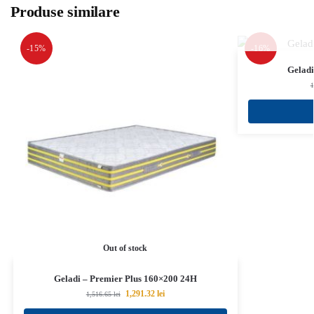
Produse similare
-15%
-16%
Gelad
1
Out of stock
Geladi – Premier Plus 160×200 24H
1,291.32
lei
1,516.65
lei