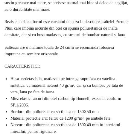
sustin greutate mai mare, se aerisesc natural mai bine si deloc de neglijat,
au o durabilitate mai mare.
Rezistenta si confortul este cuvantul de baza in descrierea saltelei Premier
Plus, care imbina arcurile din otel cu spuma poliuretanica de inalta
densitate, dar si cu husa matlasats, cu straturi de bumbac natural si lana.
Salteaua are o inaltime totala de 24 cm si se recomanda folosirea
impreuna cu somiere orizontale.
CARACTERISTICI:
Husa: nedetasabila; matlasata pe intreaga suprafata cu vatelina
sintetica, cu material netesut 40 gr/m², dar si cu bumbac pe fata de
vara, lana pe fata de iarna.
Miez elastic: arcuri din otel carbon tip Bonnell, executat conform
SF.1/2006.
Borduri: din poliuretan cu sectiunea de 150X50 mm.
Material protectie arc: feltru de 1200 gr/m², pe ambele fete.
Nervuri: din poliuretan cu sectiunea de 150X40 mm in interiorul
miezului, pentru rigidizare.