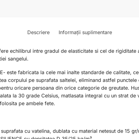
Descriere
Informații suplimentare
e echilibrul intre gradul de elasticitate si cel de rigiditate
iei sangelui.
ste fabricata la cele mai inalte standarde de calitate, ce
ea corpului pe suprafata saltelei, eliminand astfel punctele d
entru oricare persoana din orice categorie de greutate. Husa
palata la 30 grade Celsius, matlasata integral cu un strat d
 folosita pe ambele fete.
suprafata cu vatelina, dublata cu material netesut de 15 gr
ESILIENCE cu densitatea D 35/25 kg/m³.