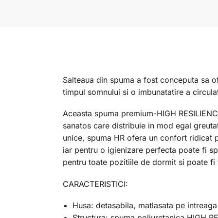
Salteaua din spuma a fost conceputa sa ofer
timpul somnului si o imbunatatire a circulat
Aceasta spuma premium-HIGH RESILIENCE- e
sanatos care distribuie in mod egal greutat
unice, spuma HR ofera un confort ridicat p
iar pentru o igienizare perfecta poate fi s
pentru toate pozitiile de dormit si poate fi
CARACTERISTICI:
Husa: detasabila, matlasata pe intreaga 
Structura: spuma poliuretanica HIGH R