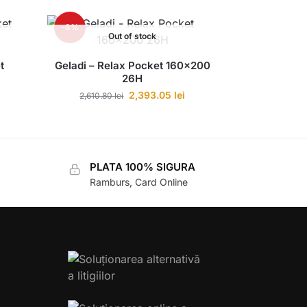
-8%
Out of stock
t
Geladi – Relax Pocket 160×200
26H
2,393.05
lei
2,610.80
lei
PLATA 100% SIGURA
Ramburs, Card Online