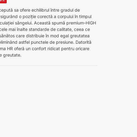
pută sa ofere echilibrul între gradul de
 asigurând o poziție corectă a corpului în timpul
irculației sângelui. Această spumă premium-HIGH
cele mai înalte standarde de calitate, ceea ce
sănătos care distribuie în mod egal greutatea
 eliminând astfel punctele de presiune. Datorită
puma HR oferă un confort ridicat pentru oricare
e greutate.