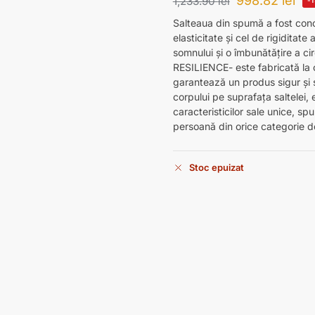
998.82
lei
1,233.90
lei
Salteaua din spumă a fost conce
elasticitate și cel de rigiditate
somnului și o îmbunătățire a c
RESILIENCE- este fabricată la 
garantează un produs sigur și 
corpului pe suprafața saltelei,
caracteristicilor sale unice, s
persoană din orice categorie d
Stoc epuizat