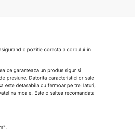
 asigurand o pozitie corecta a corpului in
ea ce garanteaza un produs sigur si
e presiune. Datorita caracteristicilor sale
 este detasabila cu fermoar pe trei laturi,
e vatelina moale. Este o saltea recomandata
/m².