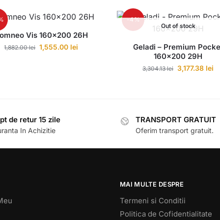
7%
-4%
Out of stock
omneo Vis 160×200 26H
Geladi – Premium Pocke
1,555.00
lei
1,882.00
lei
160×200 29H
3,177.38
lei
3,304.13
lei
pt de retur 15 zile
TRANSPORT GRATUIT
ranta In Achizitie
Oferim transport gratuit.
MAI MULTE DESPRE
Meu
Termeni si Conditii
Politica de Cofidentialitate