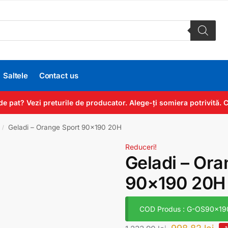
Saltele
Contact us
de pat? Vezi preturile de producator. Alege-ți somiera potrivită
Geladi – Orange Sport 90×190 20H
/
Reduceri!
Geladi – Ora
90×190 20H
COD Produs : G-OS90x19
-