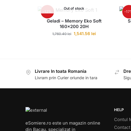
Out of stock
-12%
-1
Geladi – Memory Eko Soft
S
160×200 20H
1,541.56
lei
1,760.40
lei
Livrare In toata Romania
Dre
Livram prin Curier oriunde in tara
Sigu
HELP
Contul 
eSomiere.ro este un magazin online
Contact
din Bacau, specializat in