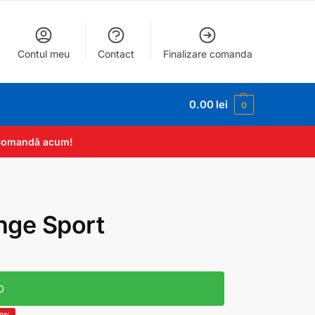
Contul meu
Contact
Finalizare comanda
0.00
lei
0
. Comandă acum!
nge Sport
0
19%