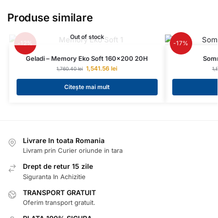
Produse similare
Out of stock
-12%
-17%
Geladi – Memory Eko Soft 160×200 20H
Somn
1,541.56
lei
1,760.40
lei
1,
Citește mai mult
Livrare In toata Romania
Livram prin Curier oriunde in tara
Drept de retur 15 zile
Siguranta In Achizitie
TRANSPORT GRATUIT
Oferim transport gratuit.