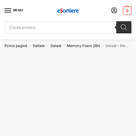
MENIU
0
Cauți somiere de pat? Vezi preturile de producator. Alege-ți somiera
potrivită. Comandă acum!
Prima pagină
Saltele
Geladi
Memory Foam 28H
Geladi – Memory Foam 80×190 28H
/
/
/
/