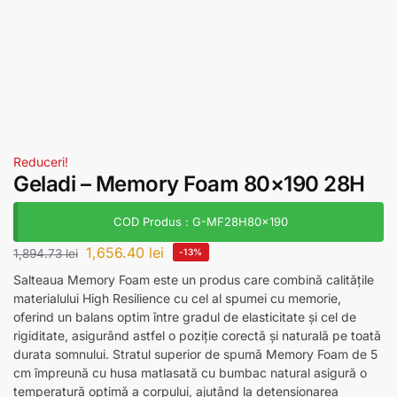
Reduceri!
Geladi – Memory Foam 80×190 28H
COD Produs : G-MF28H80x190
1,656.40
lei
1,894.73
lei
-13%
Salteaua Memory Foam este un produs care combină calitățile
materialului High Resilience cu cel al spumei cu memorie,
oferind un balans optim între gradul de elasticitate și cel de
rigiditate, asigurând astfel o poziție corectă și naturală pe toată
durata somnului. Stratul superior de spumă Memory Foam de 5
cm împreună cu husa matlasată cu bumbac natural asigură o
temperatură optimă a corpului, ajutând la detensionarea