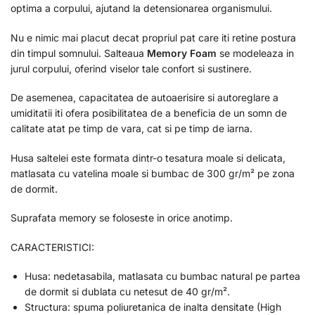
optima a corpului, ajutand la detensionarea organismului.
Nu e nimic mai placut decat propriul pat care iti retine postura
din timpul somnului. Salteaua
Memory Foam
se modeleaza in
jurul corpului, oferind viselor tale confort si sustinere.
De asemenea, capacitatea de autoaerisire si autoreglare a
umiditatii iti ofera posibilitatea de a beneficia de un somn de
calitate atat pe timp de vara, cat si pe timp de iarna.
Husa saltelei este formata dintr-o tesatura moale si delicata,
matlasata cu vatelina moale si bumbac de 300 gr/m² pe zona
de dormit.
Suprafata memory se foloseste in orice anotimp.
CARACTERISTICI:
Husa: nedetasabila, matlasata cu bumbac natural pe partea
de dormit si dublata cu netesut de 40 gr/m².
Structura: spuma poliuretanica de inalta densitate (High