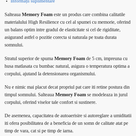
Informații suplimentare
Salteaua
Memory Foam
este un produs care combina calitatile
materialului High Resilience cu cel al spumei cu memorie, oferind
un balans optim intre gradul de elasticitate si cel de rigiditate,
asigurand astfel o pozitie corecta si naturala pe toata durata
somnului.
Stratul superior de spuma
Memory Foam
de 5 cm, impreuna cu
husa matlasata cu bumbac natural, asigura o temperatura optima a
corpului, ajutand la detensionarea organismului.
Nu e nimic mai placut decat propriul pat care iti retine postura din
timpul somnului. Salteaua
Memory Foam
se modeleaza in jurul
corpului, oferind viselor tale confort si sustinere.
De asemenea, capacitatea de autoaerisire si autoreglare a umiditatii
iti ofera posibilitatea de a beneficia de un somn de calitate atat pe
timp de vara, cat si pe timp de iarna.