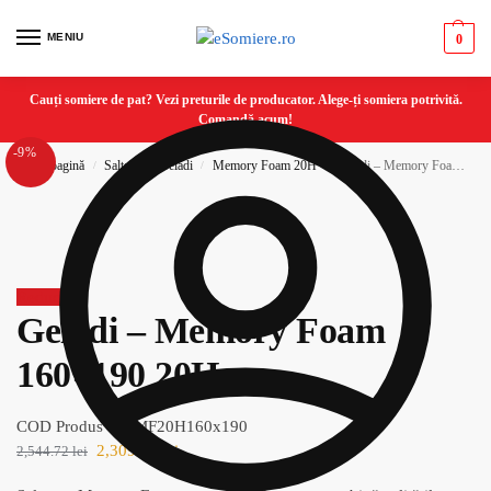
MENIU
0
Cauți somiere de pat? Vezi preturile de producator. Alege-ți somiera potrivită.
Comandă acum!
-9%
Prima pagină
Saltele
Geladi
Memory Foam 20H
Geladi – Memory Foam 160×190 20H
/
/
/
/
Reduceri!
Geladi – Memory Foam
160×190 20H
COD Produs : G-MF20H160x190
2,309.64
lei
2,544.72
lei