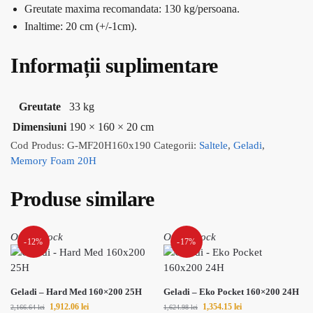
Greutate maxima recomandata: 130 kg/persoana.
Inaltime: 20 cm (+/-1cm).
Informații suplimentare
Greutate
33 kg
Dimensiuni
190 × 160 × 20 cm
Cod Produs:
G-MF20H160x190
Categorii:
Saltele
,
Geladi
,
Memory Foam 20H
Produse similare
Out of stock
Out of stock
-12%
-17%
Geladi – Hard Med 160×200 25H
Geladi – Eko Pocket 160×200 24H
1,912.06
lei
1,354.15
lei
2,166.64
lei
1,624.98
lei