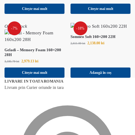
Citește mai mult
Citește mai mult
Out of stock
-7%
-18%
Somneo Soft 160×200 22H
2,138.00
lei
2,611.00
lei
Geladi – Memory Foam 160×200
28H
2,979.13
lei
3,195.79
lei
Citește mai mult
Adaugă în coș
LIVRARE IN TOATA ROMANIA
Livram prin Curier oriunde in tara