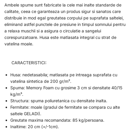
Ambele spume sunt fabricate la cele mai inalte standarde de
calitate, ceea ce garanteaza un produs sigur si sanatos care
distribuie in mod egal greutatea corpului pe suprafata saltelei,
eliminand astfel punctele de presiune in timpul somnului pentru
a relaxa muschii si a asigura o circulatie a sangelui
corespunzatoare. Husa este matlasata integral cu strat de
vatelina moale.
CARACTERISTICI:
Husa: nedetasabila; matlasata pe intreaga suprafata cu
vatelina sintetica de 200 gr/m².
Spuma: Memory Foam cu grosime 3 cm si densitate 40/15
kg/m³.
Structura: spuma poliuretanica cu densitate inalta.
Fermitate: moale (gradul de fermitate se compara cu alte
saltele GELADI).
Greutate maxima recomandata: 85 kg/persoana.
Inaltime: 20 cm (+/-1cm).