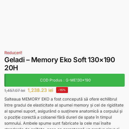
Reduceri!
Geladi – Memory Eko Soft 130×190
20H
COD Produs : G-ME130x190
1,238.23
lei
1,457.07
lei
-15%
Salteaua MEMORY EKO a fost concepută să ofere echilibrul
între gradul de elasticitate al spumei memory și cel de rigiditate
al spumei suport, asigurând o susținere anatomică a corpului și
o poziție corectă a coloanei fără dureri de spate în timpul
somnului. Ambele spume sunt fabricate la cele mai înalte