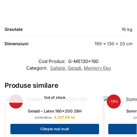
Greutate
16 kg
Dimensiuni
190 × 130 × 20 cm
Cod Produs:
G-ME130x190
Categorii:
Saltele
,
Geladi
,
Memory Eko
Produse similare
Out of stock
-7%
-18%
Geladi – Latex 160×200 28H
Somn
3,027.88
lei
3,249.96
lei
2,
Citește mai mult