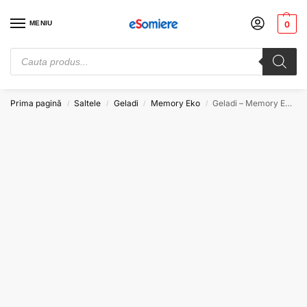
MENIU
0
Cauți somiere de pat? Vezi preturile de producator. Alege-ți somiera
potrivită. Comandă acum!
Prima pagină
Saltele
Geladi
Memory Eko
Geladi – Memory Eko Soft 130×190 20H
/
/
/
/