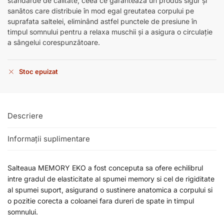
standarde de calitate, ceea ce garantează un produs sigur și
sanătos care distribuie în mod egal greutatea corpului pe
suprafata saltelei, eliminând astfel punctele de presiune în
timpul somnului pentru a relaxa muschii și a asigura o circulație
a sângelui corespunzătoare.
Stoc epuizat
Descriere
Informații suplimentare
Salteaua MEMORY EKO a fost conceputa sa ofere echilibrul
intre gradul de elasticitate al spumei memory si cel de rigiditate
al spumei suport, asigurand o sustinere anatomica a corpului si
o pozitie corecta a coloanei fara dureri de spate in timpul
somnului.