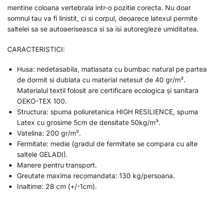
mentine coloana vertebrala intr-o pozitie corecta. Nu doar
somnul tau va fi linistit, ci si corpul, deoarece latexul permite
saltelei sa se autoaeriseasca si sa isi autoregleze umiditatea.
CARACTERISTICI:
Husa: nedetasabila, matlasata cu bumbac natural pe partea
de dormit si dublata cu material netesut de 40 gr/m².
Materialul textil folosit are certificare ecologica și sanitara
OEKO-TEX 100.
Structura: spuma poliuretanica HIGH RESILIENCE, spuma
Latex cu grosime 5cm de densitate 50kg/m³.
Vatelina: 200 gr/m².
Fermitate: medie (gradul de fermitate se compara cu alte
saltele GELADI).
Manere pentru transport.
Greutate maxima recomandata: 130 kg/persoana.
Inaltime: 28 cm (+/-1cm).