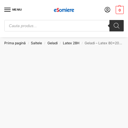
MENIU
0
Cauți somiere de pat? Vezi preturile de producator. Alege-ți somiera
potrivită. Comandă acum!
Prima pagină
Saltele
Geladi
Latex 28H
Geladi – Latex 80×200 28H
/
/
/
/