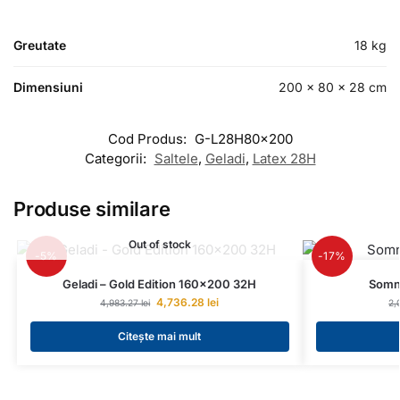
Greutate
18 kg
Dimensiuni
200 × 80 × 28 cm
Cod Produs:
G-L28H80x200
Categorii:
Saltele
,
Geladi
,
Latex 28H
Produse similare
Out of stock
-5%
-17%
Geladi – Gold Edition 160×200 32H
Somn
4,736.28
lei
4,983.27
lei
2,
Citește mai mult