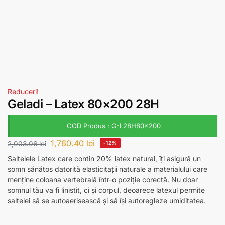
Reduceri!
Geladi – Latex 80×200 28H
COD Produs : G-L28H80x200
1,760.40
lei
2,003.06
lei
-12%
Saltelele Latex care contin 20% latex natural, îți asigură un
somn sănătos datorită elasticitații naturale a materialului care
menține coloana vertebrală într-o poziție corectă. Nu doar
somnul tău va fi linistit, ci și corpul, deoarece latexul permite
saltelei să se autoaerisească și să își autoregleze umiditatea.