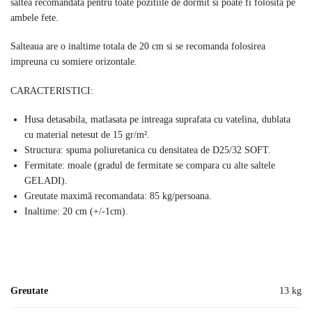
saltea recomandata pentru toate pozitiile de dormit si poate fi folosita pe
ambele fete.
Salteaua are o inaltime totala de 20 cm si se recomanda folosirea
impreuna cu somiere orizontale.
CARACTERISTICI:
Husa detasabila, matlasata pe intreaga suprafata cu vatelina, dublata
cu material netesut de 15 gr/m².
Structura: spuma poliuretanica cu densitatea de D25/32 SOFT.
Fermitate: moale (gradul de fermitate se compara cu alte saltele
GELADI).
Greutate maximă recomandata: 85 kg/persoana.
Inaltime: 20 cm (+/-1cm).
Greutate
13 kg