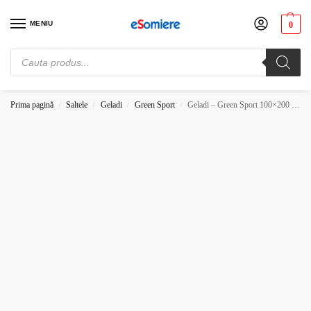
MENIU
0
Cauți somiere de pat? Vezi preturile de producator. Alege-ți somiera potrivită.
Comandă acum!
Prima pagină
Saltele
Geladi
Green Sport
Geladi – Green Sport 100×200 20H
/
/
/
/