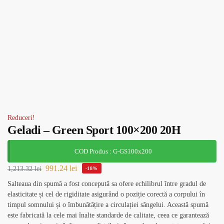
Reduceri!
Geladi – Green Sport 100×200 20H
COD Produs : G-GS100x200
991.24
lei
1,213.32
lei
-18%
Salteaua din spumă a fost concepută sa ofere echilibrul între gradul de
elasticitate și cel de rigiditate asigurând o poziție corectă a corpului în
timpul somnului și o îmbunătățire a circulației sângelui. Această spumă
este fabricată la cele mai înalte standarde de calitate, ceea ce garantează