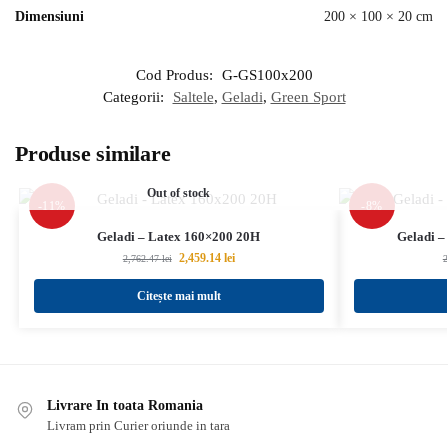
Dimensiuni
200 × 100 × 20 cm
Cod Produs:
G-GS100x200
Categorii:
Saltele
,
Geladi
,
Green Sport
Produse similare
Out of stock
-11%
-8%
Geladi – Latex 160×200 20H
Geladi –
2,459.14
lei
2,762.47
lei
2
Citește mai mult
Livrare In toata Romania
Livram prin Curier oriunde in tara