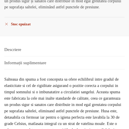
un produs sigur și sănătos care distribuie în mod egal greutatea corpului
pe suprafața saltelei, eliminând astfel punctele de presiune.
Stoc epuizat
Descriere
Informații suplimentare
Salteaua din spuma a fost conceputa sa ofere echilibrul intre gradul de
elasticitate si cel de rigiditate asigurand o pozitie corecta a corpului in
timpul somnului si o imbunatatire a circulatiei sangelui. Aceasta spuma
este fabricata la cele mai inalte standarde de calitate, ceea ce garanteaza
un produs sigur si sanatos care distribuie in mod egal greutatea corpului
pe suprafata saltelei, eliminand astfel punctele de presiune. Husa este,
detasabila cu fermoar iar pentru o igiena perfecta este lavabila la 30 de
grade Celsius, matlasata integral cu un strat de vatelina moale. Este o