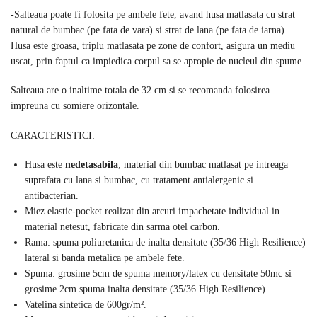
-Salteaua poate fi folosita pe ambele fete, avand husa matlasata cu strat
natural de bumbac (pe fata de vara) si strat de lana (pe fata de iarna).
Husa este groasa, triplu matlasata pe zone de confort, asigura un mediu
uscat, prin faptul ca impiedica corpul sa se apropie de nucleul din spume.
Salteaua are o inaltime totala de 32 cm si se recomanda folosirea
impreuna cu somiere orizontale.
CARACTERISTICI:
Husa este
nedetasabila
; material din bumbac matlasat pe intreaga
suprafata cu lana si bumbac, cu tratament antialergenic si
antibacterian.
Miez elastic-pocket realizat din arcuri impachetate individual in
material netesut, fabricate din sarma otel carbon.
Rama: spuma poliuretanica de inalta densitate (35/36 High Resilience)
lateral si banda metalica pe ambele fete.
Spuma: grosime 5cm de spuma memory/latex cu densitate 50mc si
grosime 2cm spuma inalta densitate (35/36 High Resilience).
Vatelina sintetica de 600gr/m².