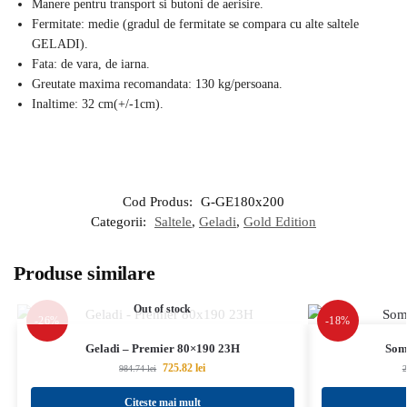
Manere pentru transport si butoni de aerisire.
Fermitate: medie (gradul de fermitate se compara cu alte saltele
GELADI).
Fata: de vara, de iarna.
Greutate maxima recomandata: 130 kg/persoana.
Inaltime: 32 cm(+/-1cm).
Cod Produs:
G-GE180x200
Categorii:
Saltele
,
Geladi
,
Gold Edition
Produse similare
Out of stock
-26%
-18%
Geladi – Premier 80×190 23H
Som
725.82
lei
984.74
lei
2
Citește mai mult