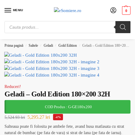
MENIU
0
Cauți somiere de pat? Vezi preturile de producator. Alege-ți somiera potrivită.
Comandă acum!
Prima pagină
Saltele
Geladi
Gold Edition
Geladi – Gold Edition 180×200 32H
/
/
/
/
Reduceri!
Geladi – Gold Edition 180×200 32H
COD Produs : G-GE180x200
5,295.27
lei
5,524.93
lei
-4%
Salteaua poate fi folosita pe ambele fete, avand husa matlasata cu strat
natural de bumbac (pe fata de vara) si strat de lana (pe fata de iarna).